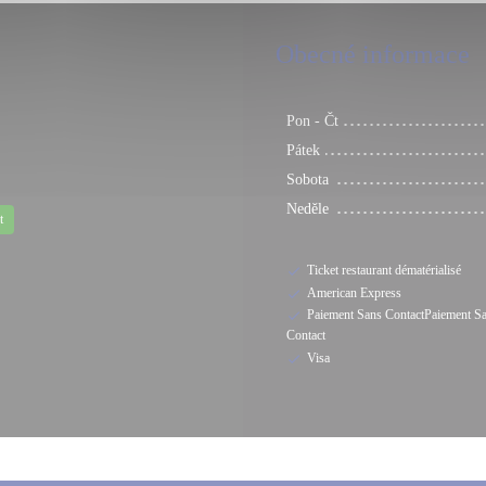
Obecné informace
Pon
-
Čt
Pátek
Sobota
Neděle
t
Ticket restaurant dématérialisé
American Express
Paiement Sans ContactPaiement S
Contact
Visa