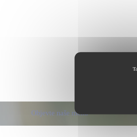
T
Objevte naše menu