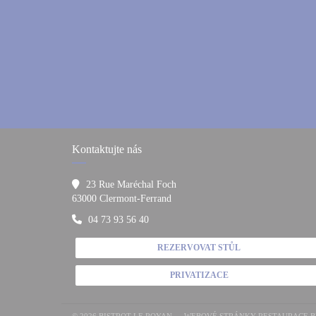
Kontaktujte nás
23 Rue Maréchal Foch
((otevře se v novém okně))
63000 Clermont-Ferrand
04 73 93 56 40
REZERVOVAT STŮL
PRIVATIZACE