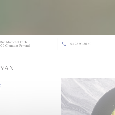
Rue Maréchal Foch
04 73 93 56 40
((otevře se v novém okně))
00 Clermont-Ferrand
OYAN
T