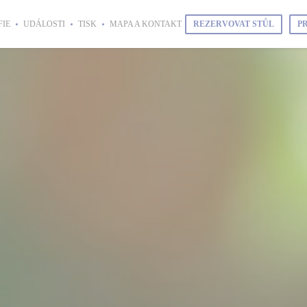
REZERVOVAT STŮL
P
IE
UDÁLOSTI
TISK
MAPA A KONTAKT