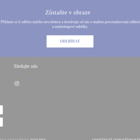
Zůstaňte v obraze
*
Přihlaste se k odběru našeho newsletteru a dostávejte od nás e-mailem personalizovaná sdělení
a marketingové nabídky.
ODEBÍRAT
Sledujte nás
Instagram ((otevře se v novém okně))
((OTEVŘE SE V NOVÉM OKNĚ))