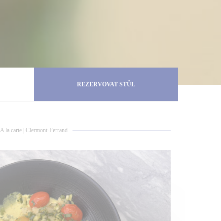
REZERVOVAT STŮL
A la carte
|
Clermont-Ferrand