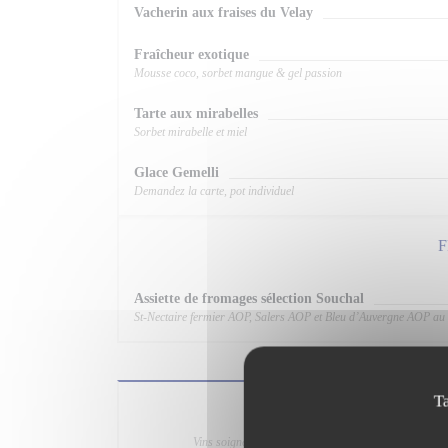
Vacherin aux fraises du Velay
Fraîcheur exotique
Mousse coco, sorbet mangue & gel passion
Tarte aux mirabelles
Sorbet mirabelle et miel
Glace Gemelli
Demandez la carte, pot individuel
Assiette de fromages sélection Souchal
St-Nectaire fermier AOP, Salers AOP et Bleu d’Auvergne AOP au l
T
Qu'est-
Vins soigneusement sélectionnés par nos soins. N’hés