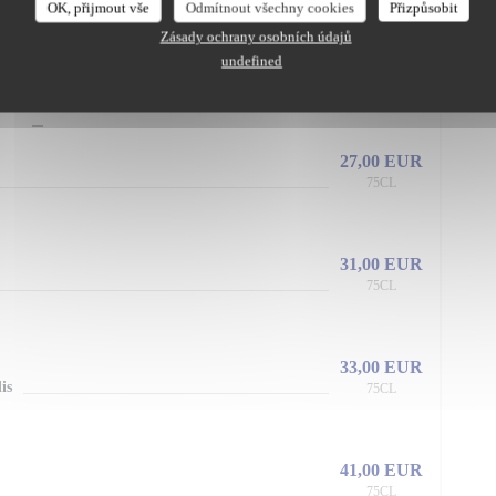
OK, přijmout vše
Odmítnout všechny cookies
Přizpůsobit
Zásady ochrany osobních údajů
undefined
INS ROUGE
27,00 EUR
75CL
31,00 EUR
75CL
33,00 EUR
is
75CL
41,00 EUR
75CL