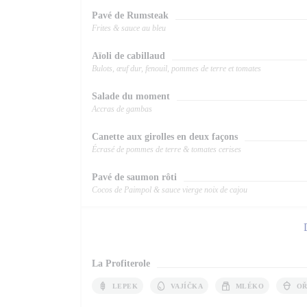
Pavé de Rumsteak
Frites & sauce au bleu
Aïoli de cabillaud
Bulots, œuf dur, fenouil, pommes de terre et tomates
Salade du moment
Accras de gambas
Canette aux girolles en deux façons
Écrasé de pommes de terre & tomates cerises
Pavé de saumon rôti
Cocos de Paimpol & sauce vierge noix de cajou
La Profiterole
LEPEK
VAJÍČKA
MLÉKO
O