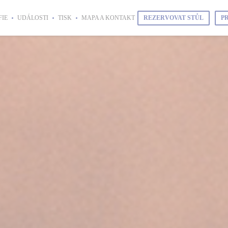
REZERVOVAT STŮL
P
IE
UDÁLOSTI
TISK
MAPA A KONTAKT