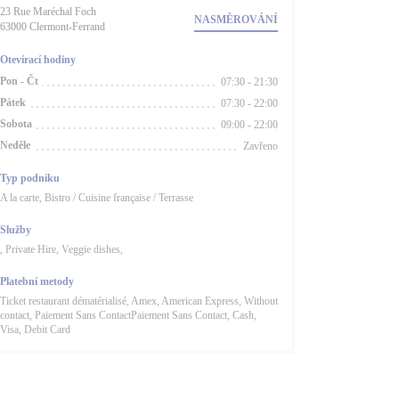
23 Rue Maréchal Foch
NASMĚROVÁNÍ
((otevře se v novém okně))
63000 Clermont-Ferrand
Otevírací hodiny
Pon
-
Čt
07:30 - 21:30
Pátek
07:30 - 22:00
Sobota
09:00 - 22:00
Neděle
Zavřeno
Typ podniku
A la carte, Bistro / Cuisine française / Terrasse
Služby
, Private Hire, Veggie dishes,
Platební metody
Ticket restaurant dématérialisé, Amex, American Express, Without
contact, Paiement Sans ContactPaiement Sans Contact, Cash,
Visa, Debit Card