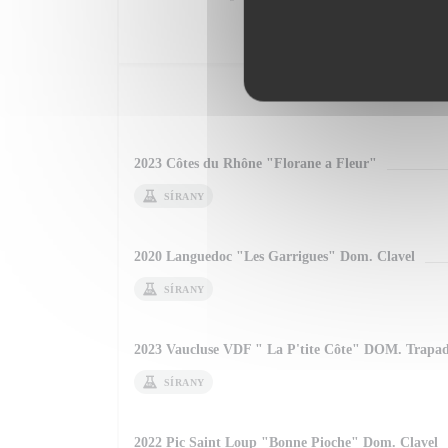
V
2023 Côtes du Rhône "Florane a Fleur"
SÍRANY
2020 Languedoc "Les Garrigues" Dom. Clavel
SÍRANY
2023 Vaucluse VDF " La P'tite Côte" DOM. Trapad
SÍRANY
2022 Pic Saint Loup "Bonne Pioche" Dom. Clavel