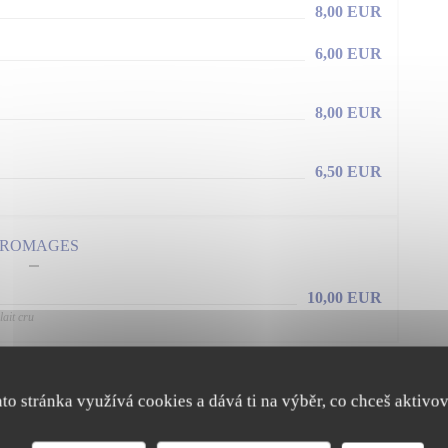
8,00 EUR
6,00 EUR
8,00 EUR
6,50 EUR
FROMAGES
10,00 EUR
ait cru
ato stránka využívá cookies a dává ti na výběr, co chceš aktivov
ce qu'on boit ?
itez pas à nous demander des suggestions d’accords avec vos plats.