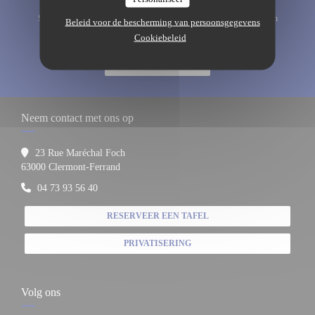
Schrijf je in op onze nieuwsbrief om gepersonaliseerde communicatie en
Beleid voor de bescherming van persoonsgegevens
marketingaanbiedingen per e-mail van ons te ontvangen.
Cookiebeleid
ABONNEREN
Neem contact met ons op
23 Rue Maréchal Foch
((opent in een nieuw venster))
63000 Clermont-Ferrand
04 73 93 56 40
RESERVEER EEN TAFEL
PRIVATISERING
Volg ons