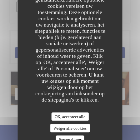
cookies vereisen uw
Prijs : €23.00
toestemming. Deze optionele
cookies worden gebruikt om
uw navigatie te analyseren, het
sitepubliek te meten, functies te
bieden (bijv. gerelateerd aan
Reservering
sociale netwerken) of
gepersonaliseerde advertenties
RESERVEER EEN TAFEL
of inhoud weer te geven. Klik
op 'OK, accepteer alle', 'Weiger
alle' of 'Personaliseer' om uw
voorkeuren te beheren. U kunt
Menu's
uw keuzes op elk moment
wijzigen door op het
cookiepictogram linksonder op
ONTDEK ONS MENU
de sitepagina's te klikken.
OK, accepteer alle
Weiger alle cookies
Word op de hoogte gehouden
*
Personaliseer