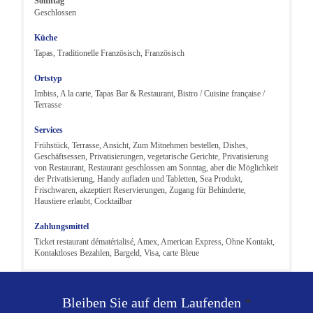
Sonntag
Geschlossen
Küche
Tapas, Traditionelle Französisch, Französisch
Ortstyp
Imbiss, A la carte, Tapas Bar & Restaurant, Bistro / Cuisine française /
Terrasse
Services
Frühstück, Terrasse, Ansicht, Zum Mitnehmen bestellen, Dishes,
Geschäftsessen, Privatisierungen, vegetarische Gerichte, Privatisierung
von Restaurant, Restaurant geschlossen am Sonntag, aber die Möglichkeit
der Privatisierung, Handy aufladen und Tabletten, Sea Produkt,
Frischwaren, akzeptiert Reservierungen, Zugang für Behinderte,
Haustiere erlaubt, Cocktailbar
Zahlungsmittel
Ticket restaurant dématérialisé, Amex, American Express, Ohne Kontakt,
Kontaktloses Bezahlen, Bargeld, Visa, carte Bleue
Bleiben Sie auf dem Laufenden
*