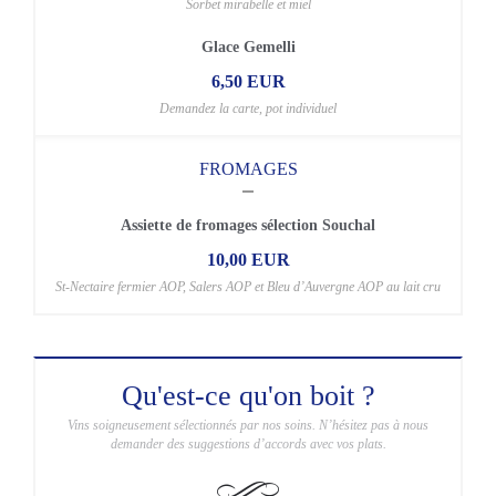
Sorbet mirabelle et miel
Glace Gemelli
6,50 EUR
Demandez la carte, pot individuel
FROMAGES
Assiette de fromages sélection Souchal
10,00 EUR
St-Nectaire fermier AOP, Salers AOP et Bleu d’Auvergne AOP au lait cru
Qu'est-ce qu'on boit ?
Vins soigneusement sélectionnés par nos soins. N’hésitez pas à nous
demander des suggestions d’accords avec vos plats.